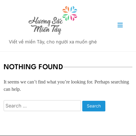
Skip
to
content
Hương Sắc Miền Tây
Viết về miền Tây, cho người xa muốn ghé
NOTHING FOUND
It seems we can’t find what you’re looking for. Perhaps searching
can help.